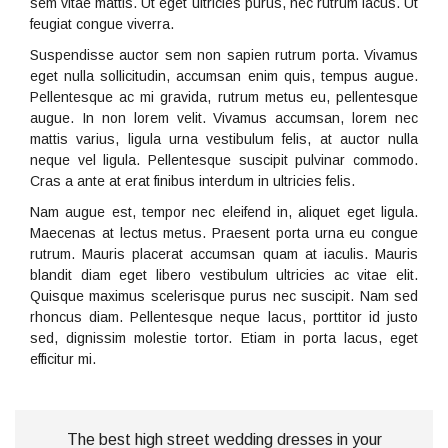
sem vitae mattis. Ut eget ultricies purus, nec rutrum lacus. Ut
feugiat congue viverra.
Suspendisse auctor sem non sapien rutrum porta. Vivamus
eget nulla sollicitudin, accumsan enim quis, tempus augue.
Pellentesque ac mi gravida, rutrum metus eu, pellentesque
augue. In non lorem velit. Vivamus accumsan, lorem nec
mattis varius, ligula urna vestibulum felis, at auctor nulla
neque vel ligula. Pellentesque suscipit pulvinar commodo.
Cras a ante at erat finibus interdum in ultricies felis.
Nam augue est, tempor nec eleifend in, aliquet eget ligula.
Maecenas at lectus metus. Praesent porta urna eu congue
rutrum. Mauris placerat accumsan quam at iaculis. Mauris
blandit diam eget libero vestibulum ultricies ac vitae elit.
Quisque maximus scelerisque purus nec suscipit. Nam sed
rhoncus diam. Pellentesque neque lacus, porttitor id justo
sed, dignissim molestie tortor. Etiam in porta lacus, eget
efficitur mi.
The best high street wedding dresses in your