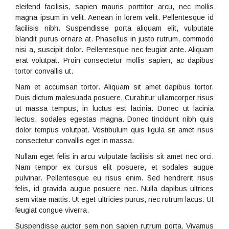
eleifend facilisis, sapien mauris porttitor arcu, nec mollis
magna ipsum in velit. Aenean in lorem velit. Pellentesque id
facilisis nibh. Suspendisse porta aliquam elit, vulputate
blandit purus ornare at. Phasellus in justo rutrum, commodo
nisi a, suscipit dolor. Pellentesque nec feugiat ante. Aliquam
erat volutpat. Proin consectetur mollis sapien, ac dapibus
tortor convallis ut.
Nam et accumsan tortor. Aliquam sit amet dapibus tortor.
Duis dictum malesuada posuere. Curabitur ullamcorper risus
ut massa tempus, in luctus est lacinia. Donec ut lacinia
lectus, sodales egestas magna. Donec tincidunt nibh quis
dolor tempus volutpat. Vestibulum quis ligula sit amet risus
consectetur convallis eget in massa.
Nullam eget felis in arcu vulputate facilisis sit amet nec orci.
Nam tempor ex cursus elit posuere, et sodales augue
pulvinar. Pellentesque eu risus enim. Sed hendrerit risus
felis, id gravida augue posuere nec. Nulla dapibus ultrices
sem vitae mattis. Ut eget ultricies purus, nec rutrum lacus. Ut
feugiat congue viverra.
Suspendisse auctor sem non sapien rutrum porta. Vivamus